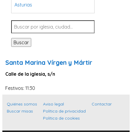
Asturias
Tarragona
Navarra
Valladolid
Buscar
Sevilla
La Coruña
Santa Marina Vírgen y Mártir
Santa Cruz de Tenerife
Calle de la iglesia, s/n
Cantabria
Islas Baleares
Festivos: 11:30
Las Palmas
Quiénes somos
Aviso legal
Contactar
Málaga
Buscar misas
Política de privacidad
Alicante
Política de cookies
Toledo