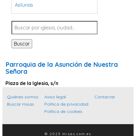
Asturias
Tarragona
Navarra
Valladolid
Buscar
Sevilla
La Coruña
Parroquia de la Asunción de Nuestra
Santa Cruz de Tenerife
Señora
Cantabria
Plaza de la Iglesia, s/n
Islas Baleares
Quiénes somos
Aviso legal
Contactar
Las Palmas
Buscar misas
Política de privacidad
Málaga
Política de cookies
Alicante
Toledo
© 2023 misas.com.es