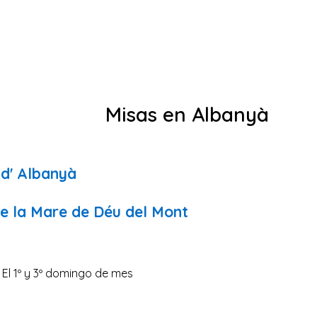
Misas en Albanyà
 d' Albanyà
de la Mare de Déu del Mont
0 El 1º y 3º domingo de mes