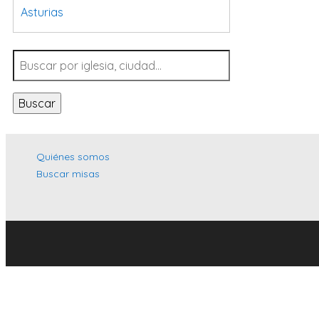
Asturias
Tarragona
Navarra
Valladolid
Buscar
Sevilla
La Coruña
Santa Cruz de Tenerife
Quiénes somos
Buscar misas
Cantabria
Islas Baleares
Las Palmas
Málaga
Alicante
Toledo