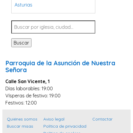
Asturias
Tarragona
Navarra
Valladolid
Buscar
Sevilla
La Coruña
Parroquia de la Asunción de Nuestra
Santa Cruz de Tenerife
Señora
Cantabria
Calle San Vicente, 1
Islas Baleares
Días laborables: 19:00
Vísperas de festivo: 19:00
Las Palmas
Festivos: 12:00
Málaga
Alicante
Quiénes somos
Aviso legal
Contactar
Toledo
Buscar misas
Política de privacidad