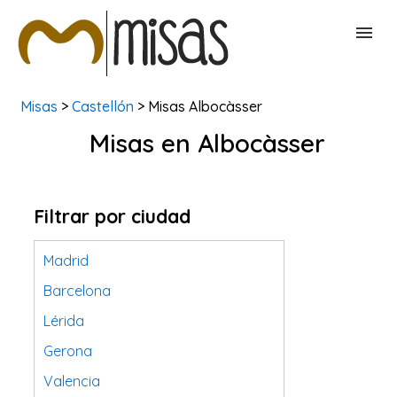
Misas
>
Castellón
> Misas Albocàsser
BUSCAR MISAS
Misas en Albocàsser
CONTACTAR
Filtrar por ciudad
Madrid
Barcelona
Lérida
Gerona
Valencia