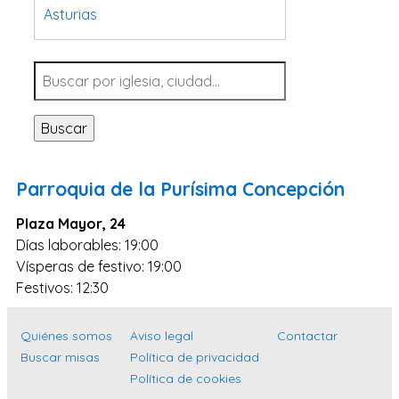
Asturias
Tarragona
Navarra
Valladolid
Buscar
Sevilla
La Coruña
Parroquia de la Purísima Concepción
Santa Cruz de Tenerife
Plaza Mayor, 24
Cantabria
Días laborables: 19:00
Islas Baleares
Vísperas de festivo: 19:00
Las Palmas
Festivos: 12:30
Málaga
Quiénes somos
Aviso legal
Contactar
Alicante
Buscar misas
Política de privacidad
Toledo
Política de cookies