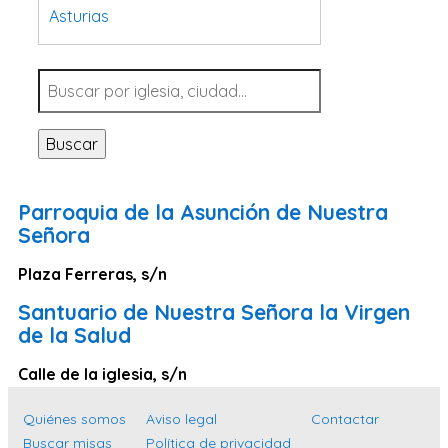
Asturias
Tarragona
Navarra
Valladolid
Buscar
Sevilla
La Coruña
Parroquia de la Asunción de Nuestra
Santa Cruz de Tenerife
Señora
Cantabria
Plaza Ferreras, s/n
Islas Baleares
Santuario de Nuestra Señora la Virgen
Las Palmas
de la Salud
Málaga
Calle de la iglesia, s/n
Alicante
Quiénes somos
Aviso legal
Contactar
Toledo
Buscar misas
Política de privacidad