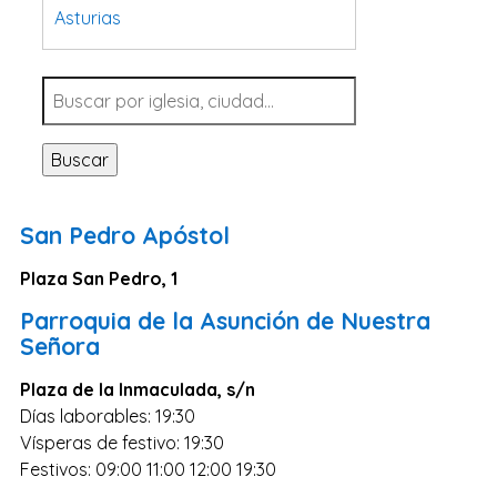
Asturias
Tarragona
Navarra
Valladolid
Buscar
Sevilla
La Coruña
San Pedro Apóstol
Santa Cruz de Tenerife
Plaza San Pedro, 1
Cantabria
Parroquia de la Asunción de Nuestra
Islas Baleares
Señora
Las Palmas
Plaza de la Inmaculada, s/n
Málaga
Días laborables: 19:30
Alicante
Vísperas de festivo: 19:30
Festivos: 09:00 11:00 12:00 19:30
Toledo