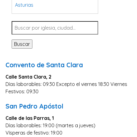
Asturias
Tarragona
Navarra
Valladolid
Buscar
Sevilla
La Coruña
Convento de Santa Clara
Santa Cruz de Tenerife
Calle Santa Clara, 2
Cantabria
Días laborables: 09:30 Excepto el viernes 18:30 Viernes
Islas Baleares
Festivos: 09:30
Las Palmas
San Pedro Apóstol
Málaga
Calle de las Parras, 1
Alicante
Días laborables: 19:00 (martes a jueves)
Toledo
Vísperas de festivo: 19:00