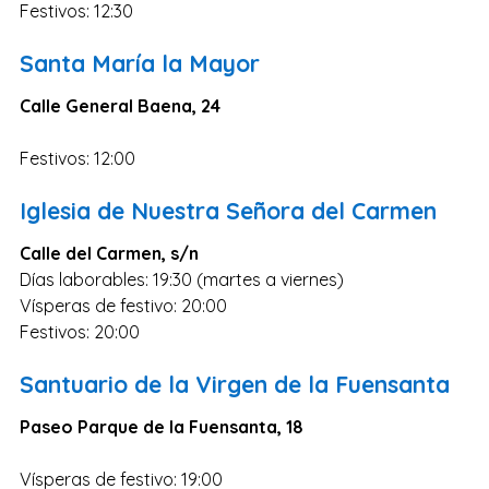
Festivos: 12:30
Zaragoza
Murcia
Santa María la Mayor
Vizcaya
Calle General Baena, 24
Cádiz
Festivos: 12:00
Granada
Córdoba
Iglesia de Nuestra Señora del Carmen
Pontevedra
Calle del Carmen, s/n
Huesca
Días laborables: 19:30 (martes a viernes)
Vísperas de festivo: 20:00
Burgos
Festivos: 20:00
Jaén
Santuario de la Virgen de la Fuensanta
Badajoz
León
Paseo Parque de la Fuensanta, 18
Guadalajara
Vísperas de festivo: 19:00