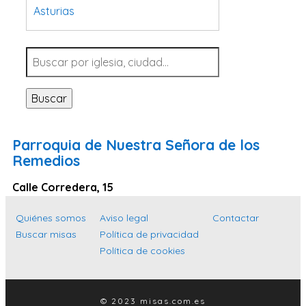
Asturias
Tarragona
Navarra
Valladolid
Buscar
Sevilla
La Coruña
Parroquia de Nuestra Señora de los
Santa Cruz de Tenerife
Remedios
Cantabria
Calle Corredera, 15
Islas Baleares
Quiénes somos
Aviso legal
Contactar
Las Palmas
Buscar misas
Política de privacidad
Málaga
Política de cookies
Alicante
Toledo
© 2023 misas.com.es