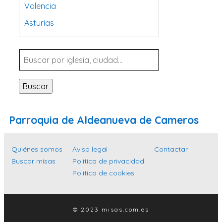
Valencia
Asturias
Tarragona
Navarra
Valladolid
Buscar
Sevilla
La Coruña
Parroquia de Aldeanueva de Cameros
Santa Cruz de Tenerife
Cantabria
Quiénes somos
Aviso legal
Contactar
Islas Baleares
Buscar misas
Política de privacidad
Política de cookies
Las Palmas
Málaga
Alicante
© 2023 misas.com.es