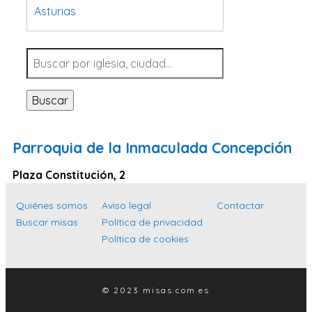
Asturias
Tarragona
Navarra
Valladolid
Buscar
Sevilla
La Coruña
Parroquia de la Inmaculada Concepción
Santa Cruz de Tenerife
Plaza Constitución, 2
Cantabria
Islas Baleares
Quiénes somos
Aviso legal
Contactar
Buscar misas
Política de privacidad
Las Palmas
Política de cookies
Málaga
Alicante
© 2023 misas.com.es
Toledo