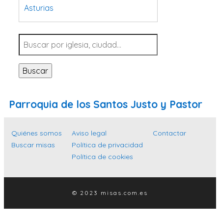
Asturias
Tarragona
Navarra
Valladolid
Buscar
Sevilla
La Coruña
Parroquia de los Santos Justo y Pastor
Santa Cruz de Tenerife
Cantabria
Quiénes somos
Aviso legal
Contactar
Islas Baleares
Buscar misas
Política de privacidad
Política de cookies
Las Palmas
Málaga
Alicante
© 2023 misas.com.es
Toledo