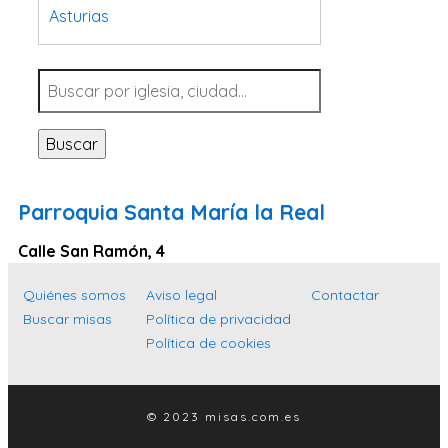
Asturias
Tarragona
Navarra
Valladolid
Buscar
Sevilla
La Coruña
Parroquia Santa María la Real
Santa Cruz de Tenerife
Calle San Ramón, 4
Cantabria
Islas Baleares
Quiénes somos
Aviso legal
Contactar
Buscar misas
Política de privacidad
Las Palmas
Política de cookies
Málaga
Alicante
© 2023 misas.com.es
Toledo