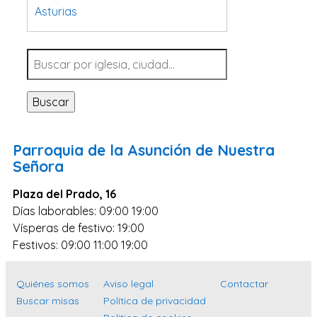
Asturias
Tarragona
Navarra
Valladolid
Buscar
Sevilla
La Coruña
Parroquia de la Asunción de Nuestra
Santa Cruz de Tenerife
Señora
Cantabria
Plaza del Prado, 16
Islas Baleares
Días laborables: 09:00 19:00
Vísperas de festivo: 19:00
Las Palmas
Festivos: 09:00 11:00 19:00
Málaga
Alicante
Quiénes somos
Aviso legal
Contactar
Toledo
Buscar misas
Política de privacidad