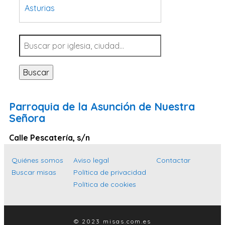
Asturias
Tarragona
Navarra
Valladolid
Buscar
Sevilla
La Coruña
Parroquia de la Asunción de Nuestra
Santa Cruz de Tenerife
Señora
Cantabria
Calle Pescatería, s/n
Islas Baleares
Quiénes somos
Aviso legal
Contactar
Las Palmas
Buscar misas
Política de privacidad
Málaga
Política de cookies
Alicante
Toledo
© 2023 misas.com.es