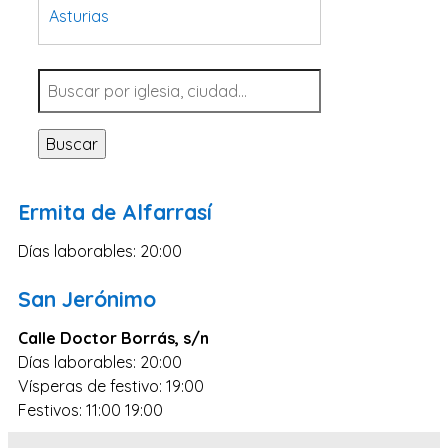
Asturias
Tarragona
Navarra
Valladolid
Buscar
Sevilla
La Coruña
Ermita de Alfarrasí
Santa Cruz de Tenerife
Días laborables: 20:00
Cantabria
Islas Baleares
San Jerónimo
Las Palmas
Calle Doctor Borrás, s/n
Málaga
Días laborables: 20:00
Vísperas de festivo: 19:00
Alicante
Festivos: 11:00 19:00
Toledo