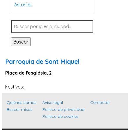
Asturias
Tarragona
Navarra
Valladolid
Buscar
Sevilla
La Coruña
Parroquia de Sant Miquel
Santa Cruz de Tenerife
Plaça de l'església, 2
Cantabria
Islas Baleares
Festivos:
Las Palmas
Quiénes somos
Aviso legal
Contactar
Málaga
Buscar misas
Política de privacidad
Alicante
Política de cookies
Toledo