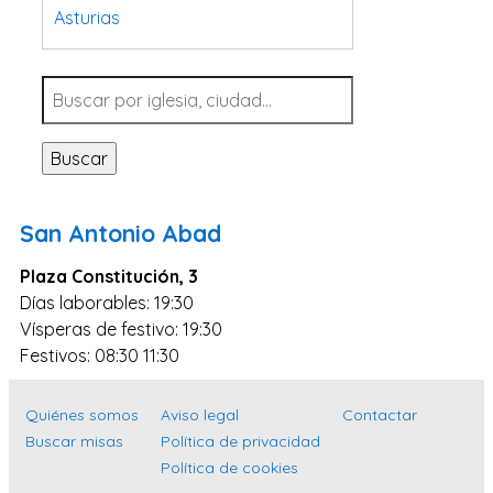
Asturias
Tarragona
Navarra
Valladolid
Buscar
Sevilla
La Coruña
San Antonio Abad
Santa Cruz de Tenerife
Plaza Constitución, 3
Cantabria
Días laborables: 19:30
Islas Baleares
Vísperas de festivo: 19:30
Las Palmas
Festivos: 08:30 11:30
Málaga
Quiénes somos
Aviso legal
Contactar
Alicante
Buscar misas
Política de privacidad
Toledo
Política de cookies