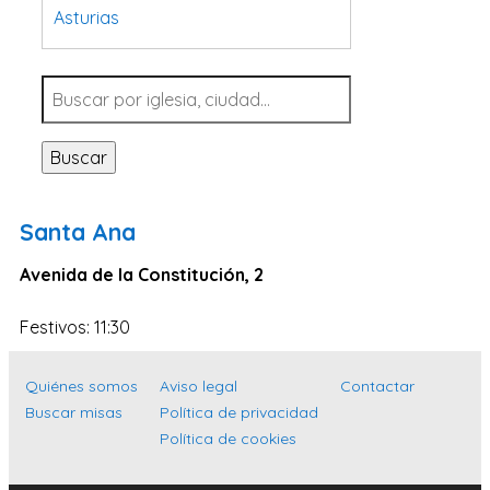
Asturias
Tarragona
Navarra
Valladolid
Buscar
Sevilla
La Coruña
Santa Ana
Santa Cruz de Tenerife
Avenida de la Constitución, 2
Cantabria
Islas Baleares
Festivos: 11:30
Las Palmas
Quiénes somos
Aviso legal
Contactar
Málaga
Buscar misas
Política de privacidad
Alicante
Política de cookies
Toledo