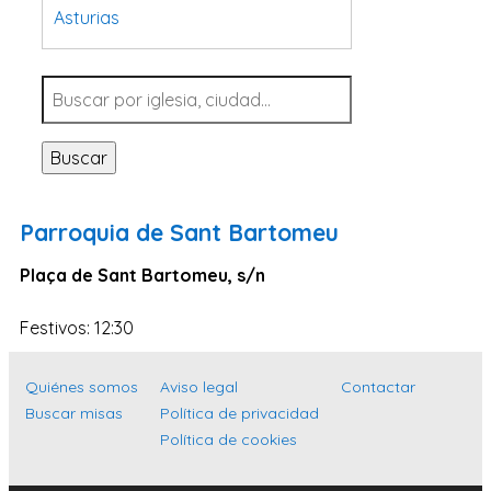
Asturias
Tarragona
Navarra
Valladolid
Buscar
Sevilla
La Coruña
Parroquia de Sant Bartomeu
Santa Cruz de Tenerife
Plaça de Sant Bartomeu, s/n
Cantabria
Islas Baleares
Festivos: 12:30
Las Palmas
Quiénes somos
Aviso legal
Contactar
Málaga
Buscar misas
Política de privacidad
Alicante
Política de cookies
Toledo