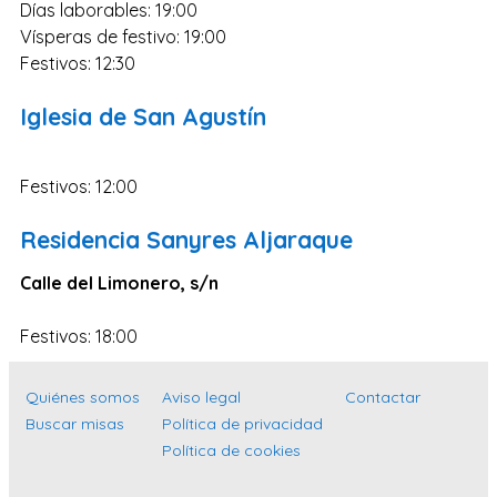
Días laborables: 19:00
Zaragoza
Vísperas de festivo: 19:00
Murcia
Festivos: 12:30
Vizcaya
Iglesia de San Agustín
Cádiz
Granada
Festivos: 12:00
Córdoba
Residencia Sanyres Aljaraque
Pontevedra
Huesca
Calle del Limonero, s/n
Burgos
Festivos: 18:00
Jaén
Badajoz
Quiénes somos
Aviso legal
Contactar
Buscar misas
Política de privacidad
León
Política de cookies
Guadalajara