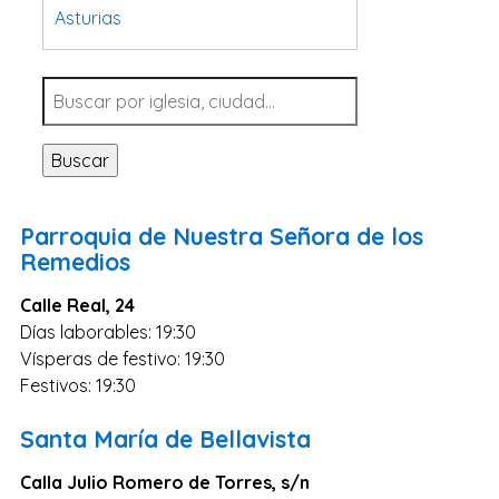
Asturias
Tarragona
Navarra
Valladolid
Buscar
Sevilla
La Coruña
Parroquia de Nuestra Señora de los
Santa Cruz de Tenerife
Remedios
Cantabria
Calle Real, 24
Islas Baleares
Días laborables: 19:30
Vísperas de festivo: 19:30
Las Palmas
Festivos: 19:30
Málaga
Alicante
Santa María de Bellavista
Toledo
Calla Julio Romero de Torres, s/n