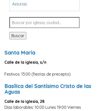
Asturias
Tarragona
Navarra
Valladolid
Buscar
Sevilla
La Coruña
Santa María
Santa Cruz de Tenerife
Calle de la iglesia, s/n
Cantabria
Islas Baleares
Festivos: 13:00 (fiestas de precepto)
Las Palmas
Basílica del Santísimo Cristo de las
Málaga
Aguas
Alicante
Calle de la iglesia, 28
Toledo
Días laborables: 10:00 Lunes 19:00 Viernes