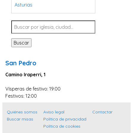
Asturias
Tarragona
Navarra
Valladolid
Buscar
Sevilla
La Coruña
San Pedro
Santa Cruz de Tenerife
Camino Iraperri, 1
Cantabria
Islas Baleares
Vísperas de festivo: 19:00
Las Palmas
Festivos: 12:00
Málaga
Quiénes somos
Aviso legal
Contactar
Alicante
Buscar misas
Política de privacidad
Toledo
Política de cookies