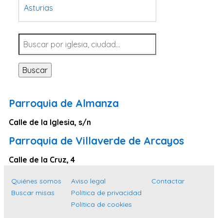
Asturias
Tarragona
Navarra
Valladolid
Buscar
Sevilla
La Coruña
Parroquia de Almanza
Santa Cruz de Tenerife
Calle de la Iglesia, s/n
Cantabria
Parroquia de Villaverde de Arcayos
Islas Baleares
Las Palmas
Calle de la Cruz, 4
Málaga
Quiénes somos
Aviso legal
Contactar
Alicante
Buscar misas
Política de privacidad
Política de cookies
Toledo