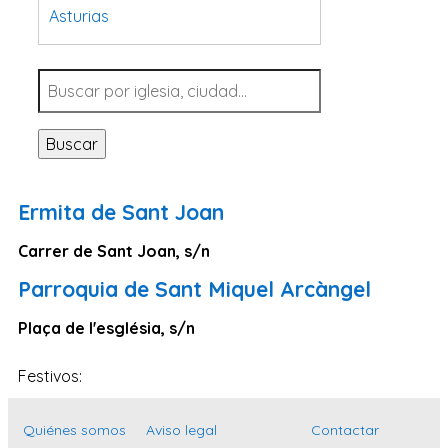
Asturias
Tarragona
Navarra
Valladolid
Buscar
Sevilla
La Coruña
Ermita de Sant Joan
Santa Cruz de Tenerife
Carrer de Sant Joan, s/n
Cantabria
Parroquia de Sant Miquel Arcàngel
Islas Baleares
Las Palmas
Plaça de l'església, s/n
Málaga
Festivos:
Alicante
Toledo
Quiénes somos
Aviso legal
Contactar