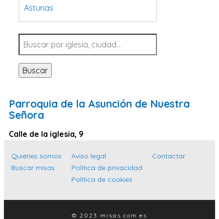
Asturias
Tarragona
Navarra
Valladolid
Buscar
Sevilla
La Coruña
Parroquia de la Asunción de Nuestra
Santa Cruz de Tenerife
Señora
Cantabria
Calle de la iglesia, 9
Islas Baleares
Quiénes somos
Aviso legal
Contactar
Las Palmas
Buscar misas
Política de privacidad
Málaga
Política de cookies
Alicante
Toledo
© 2023 misas.com.es