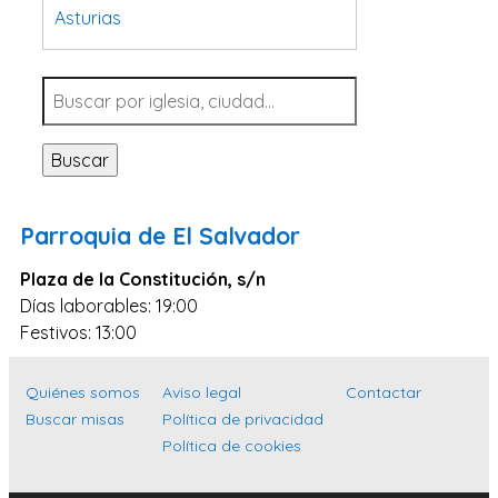
Asturias
Tarragona
Navarra
Valladolid
Buscar
Sevilla
La Coruña
Parroquia de El Salvador
Santa Cruz de Tenerife
Plaza de la Constitución, s/n
Cantabria
Días laborables: 19:00
Islas Baleares
Festivos: 13:00
Las Palmas
Quiénes somos
Aviso legal
Contactar
Málaga
Buscar misas
Política de privacidad
Alicante
Política de cookies
Toledo