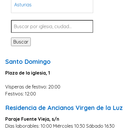
Asturias
Tarragona
Navarra
Valladolid
Buscar
Sevilla
La Coruña
Santo Domingo
Santa Cruz de Tenerife
Plaza de la iglesia, 1
Cantabria
Islas Baleares
Vísperas de festivo: 20:00
Las Palmas
Festivos: 12:00
Málaga
Residencia de Ancianos Virgen de la Luz
Alicante
Paraje Fuente Vieja, s/n
Toledo
Días laborables: 10:00 Miércoles 10:30 Sábado 16:30