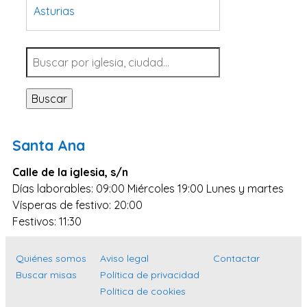
Asturias
Tarragona
Navarra
Valladolid
Buscar
Sevilla
La Coruña
Santa Ana
Santa Cruz de Tenerife
Calle de la iglesia, s/n
Cantabria
Días laborables: 09:00 Miércoles 19:00 Lunes y martes
Islas Baleares
Vísperas de festivo: 20:00
Las Palmas
Festivos: 11:30
Málaga
Quiénes somos
Aviso legal
Contactar
Alicante
Buscar misas
Política de privacidad
Toledo
Política de cookies