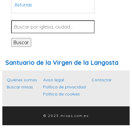
Asturias
Tarragona
Navarra
Valladolid
Buscar
Sevilla
La Coruña
Santuario de la Virgen de la Langosta
Santa Cruz de Tenerife
Cantabria
Quiénes somos
Aviso legal
Contactar
Islas Baleares
Buscar misas
Política de privacidad
Política de cookies
Las Palmas
Málaga
Alicante
© 2023 misas.com.es
Toledo