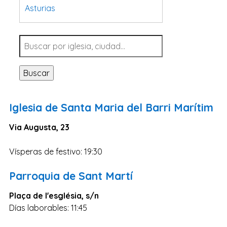
Asturias
Tarragona
Navarra
Valladolid
Buscar
Sevilla
La Coruña
Iglesia de Santa Maria del Barri Marítim
Santa Cruz de Tenerife
Via Augusta, 23
Cantabria
Islas Baleares
Vísperas de festivo: 19:30
Las Palmas
Parroquia de Sant Martí
Málaga
Plaça de l'església, s/n
Alicante
Días laborables: 11:45
Toledo