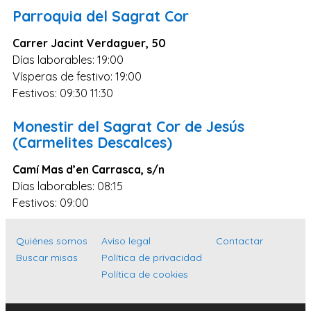
Zaragoza
Parroquia del Sagrat Cor
Murcia
Carrer Jacint Verdaguer, 50
Vizcaya
Días laborables: 19:00
Vísperas de festivo: 19:00
Cádiz
Festivos: 09:30 11:30
Granada
Monestir del Sagrat Cor de Jesús
Córdoba
(Carmelites Descalces)
Pontevedra
Camí Mas d’en Carrasca, s/n
Huesca
Días laborables: 08:15
Burgos
Festivos: 09:00
Jaén
Quiénes somos
Aviso legal
Contactar
Badajoz
Buscar misas
Política de privacidad
León
Política de cookies
Guadalajara