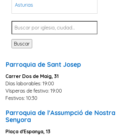
Asturias
Tarragona
Navarra
Valladolid
Buscar
Sevilla
La Coruña
Parroquia de Sant Josep
Santa Cruz de Tenerife
Carrer Dos de Maig, 31
Cantabria
Días laborables: 19:00
Islas Baleares
Vísperas de festivo: 19:00
Las Palmas
Festivos: 10:30
Málaga
Parroquia de l'Assumpció de Nostra
Alicante
Senyora
Toledo
Plaça d'Espanya, 13