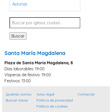
Asturias
Tarragona
Navarra
Valladolid
Buscar
Sevilla
La Coruña
Santa María Magdalena
Santa Cruz de Tenerife
Plaza de Santa María Magdalena, 8
Cantabria
Días laborables: 19:00
Islas Baleares
Vísperas de festivo: 19:00
Las Palmas
Festivos: 13:00
Málaga
Quiénes somos
Aviso legal
Contactar
Alicante
Buscar misas
Política de privacidad
Toledo
Política de cookies