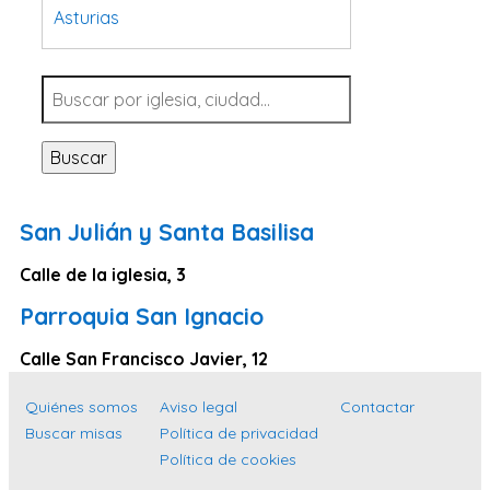
Asturias
Tarragona
Navarra
Valladolid
Buscar
Sevilla
La Coruña
San Julián y Santa Basilisa
Santa Cruz de Tenerife
Calle de la iglesia, 3
Cantabria
Parroquia San Ignacio
Islas Baleares
Las Palmas
Calle San Francisco Javier, 12
Málaga
Quiénes somos
Aviso legal
Contactar
Alicante
Buscar misas
Política de privacidad
Política de cookies
Toledo