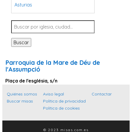
Asturias
Tarragona
Navarra
Valladolid
Buscar
Sevilla
La Coruña
Parroquia de la Mare de Déu de
Santa Cruz de Tenerife
l'Assumpció
Cantabria
Plaça de l'església, s/n
Islas Baleares
Quiénes somos
Aviso legal
Contactar
Las Palmas
Buscar misas
Política de privacidad
Málaga
Política de cookies
Alicante
Toledo
© 2023 misas.com.es