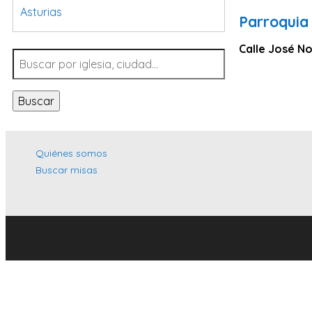
Asturias
Parroquia
Tarragona
Calle José No
Navarra
Valladolid
Buscar
Sevilla
La Coruña
Santa Cruz de Tenerife
Quiénes somos
Buscar misas
Cantabria
Islas Baleares
Las Palmas
Málaga
Alicante
Toledo