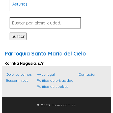
Asturias
Tarragona
Navarra
Valladolid
Buscar
Sevilla
La Coruña
Parroquia Santa María del Cielo
Santa Cruz de Tenerife
Karrika Nagusia, s/n
Cantabria
Islas Baleares
Quiénes somos
Aviso legal
Contactar
Buscar misas
Política de privacidad
Las Palmas
Política de cookies
Málaga
Alicante
© 2023 misas.com.es
Toledo