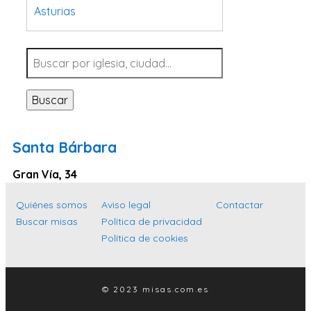
Asturias
Tarragona
Navarra
Valladolid
Buscar
Sevilla
La Coruña
Santa Bárbara
Santa Cruz de Tenerife
Gran Vía, 34
Cantabria
Islas Baleares
Quiénes somos
Aviso legal
Contactar
Buscar misas
Política de privacidad
Las Palmas
Política de cookies
Málaga
Alicante
© 2023 misas.com.es
Toledo