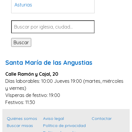
Asturias
Tarragona
Navarra
Valladolid
Buscar
Sevilla
La Coruña
Santa María de las Angustias
Santa Cruz de Tenerife
Calle Ramón y Cajal, 20
Cantabria
Días laborables: 10:00 Jueves 19:00 (martes, miércoles
Islas Baleares
y viernes)
Las Palmas
Vísperas de festivo: 19:00
Festivos: 11:30
Málaga
Alicante
Quiénes somos
Aviso legal
Contactar
Toledo
Buscar misas
Política de privacidad