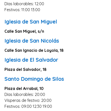
Zaragoza
Días laborables: 12:00
Festivos: 11:00 13:00
Murcia
Vizcaya
Iglesia de San Miguel
Cádiz
Calle San Miguel, s/n
Granada
Iglesia de San Nicolás
Córdoba
Calle San Ignacio de Loyola, 18
Pontevedra
Iglesia de El Salvador
Huesca
Plaza del Salvador, 18
Burgos
Santo Domingo de Silos
Jaén
Badajoz
Plaza del Arrabal, 10
Días laborables: 20:00
León
Vísperas de festivo: 20:00
Guadalajara
Festivos: 09:00 12:30 19:00