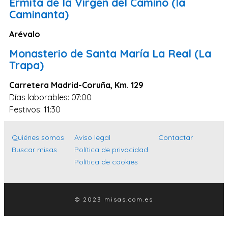
Ermita de la Virgen del Camino (la
Caminanta)
Lugo
Ávila
Arévalo
Albacete
Monasterio de Santa María La Real (La
Trapa)
Soria
Carretera Madrid-Coruña, Km. 129
Álava
Días laborables: 07:00
Ceuta
Festivos: 11:30
Melilla
Quiénes somos
Aviso legal
Contactar
Buscar misas
Política de privacidad
Política de cookies
© 2023 misas.com.es