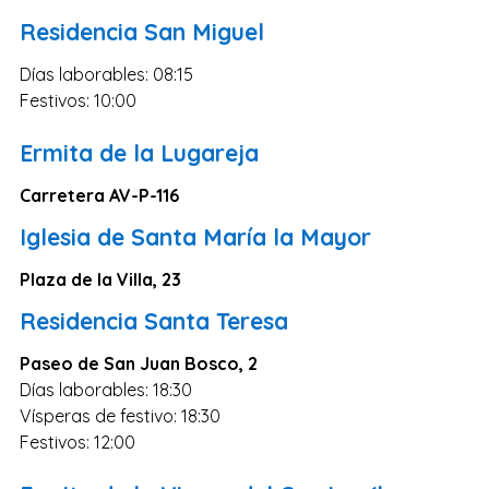
Salamanca
Residencia San Miguel
Cáceres
Días laborables: 08:15
Ciudad Real
Festivos: 10:00
Castellón
Ermita de la Lugareja
Cuenca
Teruel
Carretera AV-P-116
Zamora
Iglesia de Santa María la Mayor
Guipúzcoa
Plaza de la Villa, 23
Segovia
Residencia Santa Teresa
Palencia
Paseo de San Juan Bosco, 2
Orense
Días laborables: 18:30
Almería
Vísperas de festivo: 18:30
Festivos: 12:00
La Rioja
Huelva