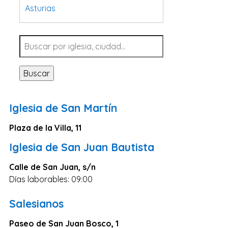
Asturias
Tarragona
Navarra
Valladolid
Buscar
Sevilla
La Coruña
Iglesia de San Martín
Santa Cruz de Tenerife
Plaza de la Villa, 11
Cantabria
Iglesia de San Juan Bautista
Islas Baleares
Las Palmas
Calle de San Juan, s/n
Días laborables: 09:00
Málaga
Alicante
Salesianos
Toledo
Paseo de San Juan Bosco, 1