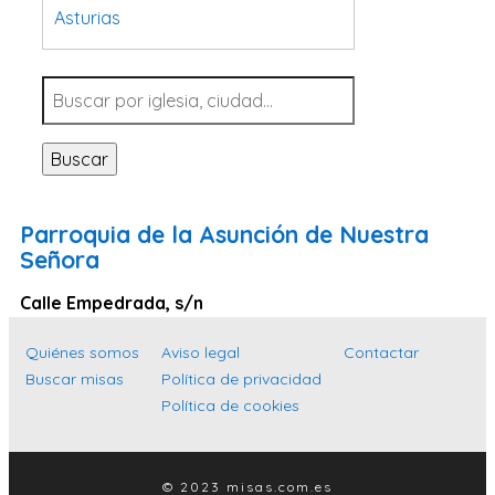
Asturias
Tarragona
Navarra
Valladolid
Buscar
Sevilla
La Coruña
Parroquia de la Asunción de Nuestra
Santa Cruz de Tenerife
Señora
Cantabria
Calle Empedrada, s/n
Islas Baleares
Quiénes somos
Aviso legal
Contactar
Las Palmas
Buscar misas
Política de privacidad
Málaga
Política de cookies
Alicante
Toledo
© 2023 misas.com.es