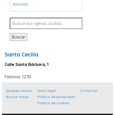
Asturias
Tarragona
Navarra
Valladolid
Buscar
Sevilla
La Coruña
Santa Cecilia
Santa Cruz de Tenerife
Calle Santa Bárbara, 1
Cantabria
Islas Baleares
Festivos: 12:30
Las Palmas
Quiénes somos
Aviso legal
Contactar
Málaga
Buscar misas
Política de privacidad
Alicante
Política de cookies
Toledo