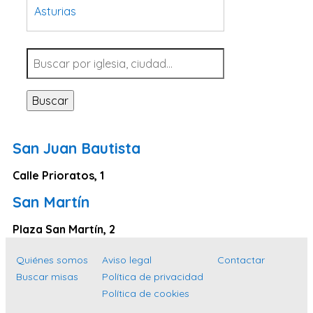
Asturias
Tarragona
Navarra
Valladolid
Buscar
Sevilla
La Coruña
San Juan Bautista
Santa Cruz de Tenerife
Calle Prioratos, 1
Cantabria
San Martín
Islas Baleares
Las Palmas
Plaza San Martín, 2
Málaga
Quiénes somos
Aviso legal
Contactar
Alicante
Buscar misas
Política de privacidad
Política de cookies
Toledo