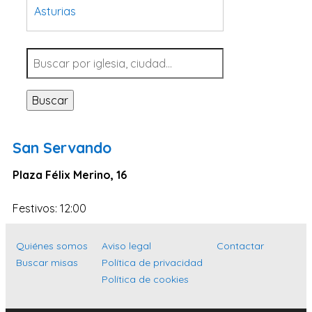
Asturias
Tarragona
Navarra
Valladolid
Buscar
Sevilla
La Coruña
San Servando
Santa Cruz de Tenerife
Plaza Félix Merino, 16
Cantabria
Islas Baleares
Festivos: 12:00
Las Palmas
Quiénes somos
Aviso legal
Contactar
Málaga
Buscar misas
Política de privacidad
Alicante
Política de cookies
Toledo