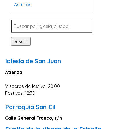
Asturias
Tarragona
Navarra
Valladolid
Buscar
Sevilla
La Coruña
Iglesia de San Juan
Santa Cruz de Tenerife
Atienza
Cantabria
Islas Baleares
Vísperas de festivo: 20:00
Las Palmas
Festivos: 12:30
Málaga
Parroquia San Gil
Alicante
Calle General Franco, s/n
Toledo
Ermita de la Virgen de la Estrella