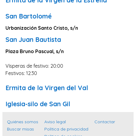
Zaragoza
Murcia
San Bartolomé
Vizcaya
Urbanización Santo Cristo, s/n
Cádiz
San Juan Bautista
Granada
Plaza Bruno Pascual, s/n
Córdoba
Pontevedra
Vísperas de festivo: 20:00
Festivos: 12:30
Huesca
Burgos
Ermita de la Virgen del Val
Jaén
Iglesia-silo de San Gil
Badajoz
León
Quiénes somos
Aviso legal
Contactar
Guadalajara
Buscar misas
Política de privacidad