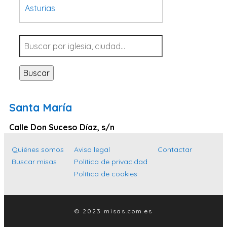
Asturias
Tarragona
Navarra
Valladolid
Buscar
Sevilla
La Coruña
Santa María
Santa Cruz de Tenerife
Calle Don Suceso Díaz, s/n
Cantabria
Islas Baleares
Quiénes somos
Aviso legal
Contactar
Buscar misas
Política de privacidad
Las Palmas
Política de cookies
Málaga
Alicante
© 2023 misas.com.es
Toledo