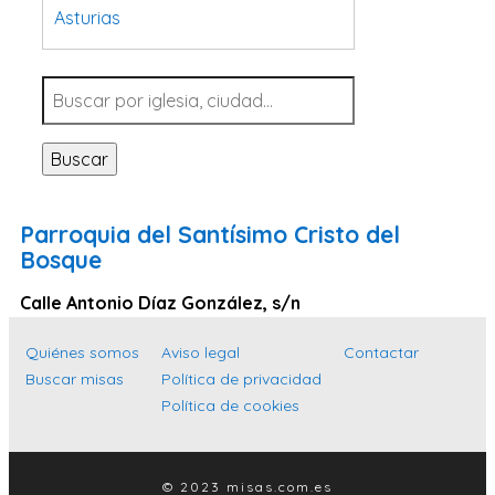
Asturias
Tarragona
Navarra
Valladolid
Buscar
Sevilla
La Coruña
Parroquia del Santísimo Cristo del
Santa Cruz de Tenerife
Bosque
Cantabria
Calle Antonio Díaz González, s/n
Islas Baleares
Quiénes somos
Aviso legal
Contactar
Las Palmas
Buscar misas
Política de privacidad
Málaga
Política de cookies
Alicante
Toledo
© 2023 misas.com.es