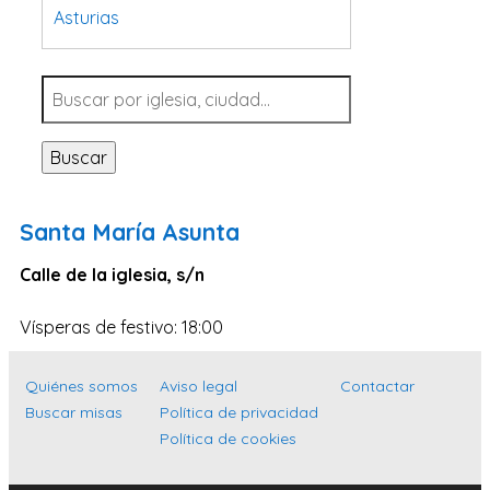
Asturias
Tarragona
Navarra
Valladolid
Buscar
Sevilla
La Coruña
Santa María Asunta
Santa Cruz de Tenerife
Calle de la iglesia, s/n
Cantabria
Islas Baleares
Vísperas de festivo: 18:00
Las Palmas
Quiénes somos
Aviso legal
Contactar
Málaga
Buscar misas
Política de privacidad
Alicante
Política de cookies
Toledo