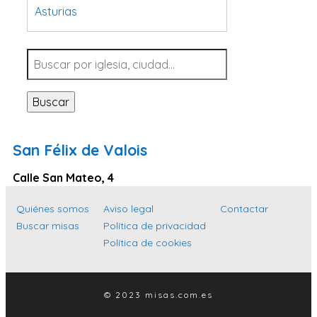
Asturias
Tarragona
Navarra
Valladolid
Buscar
Sevilla
La Coruña
San Félix de Valois
Santa Cruz de Tenerife
Calle San Mateo, 4
Cantabria
Islas Baleares
Quiénes somos
Aviso legal
Contactar
Buscar misas
Política de privacidad
Las Palmas
Política de cookies
Málaga
Alicante
© 2023 misas.com.es
Toledo